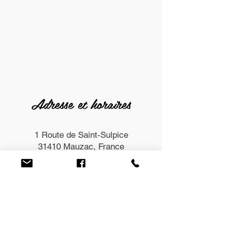
Adresse et horaires
1 Route de Saint-Sulpice
31410 Mauzac, France
Les horaires d'ouverture
:
Lundi : 09:00 - 14:30 / fermée en
soirée,
Mardi : 09:00 - 14:30 / fermée en
soirée,